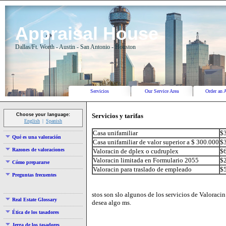
Appraisal House
Dallas/Ft. Worth - Austin - San Antonio - Houston
Servicios
Our Service Area
Order an 
Servicios y tarifas
Choose your language:
English
Spanish
Casa unifamiliar
$
Qué es una valoración
Casa unifamiliar de valor superior a $ 300.000
$
Razones de valoraciones
Valoracin de dplex o cudruplex
$
Valoracin limitada en Formulario 2055
$
Cómo prepararse
Valoracin para traslado de empleado
$
Preguntas frecuentes
stos son slo algunos de los servicios de Valoraci
Real Estate Glossary
desea algo ms.
Ética de los tasadores
Jerga de los tasadores